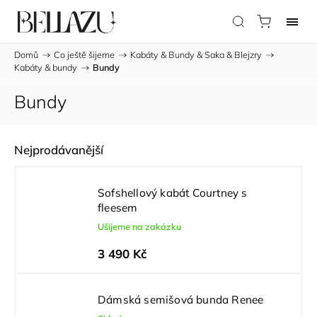
Domů
/
Co ještě šijeme
/
Kabáty & Bundy & Saka & Blejzry
/
Kabáty & bundy
/
Bundy
Bundy
Nejprodávanější
Sofshellový kabát Courtney s
fleesem
Ušijeme na zakázku
3 490 Kč
Dámská semišová bunda Renee