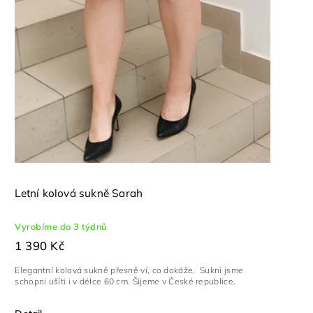
Letní kolová sukně Sarah
Vyrobíme do 3 týdnů
1 390 Kč
Elegantní kolová sukně přesně ví, co dokáže. Sukni jsme
schopni ušíti i v délce 60 cm. Šijeme v České republice.