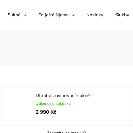
Sukně
Co ještě šijeme
Novinky
Služby
Dlouhá zavinovací sukně
Ušijeme na zakázku
2 990 Kč