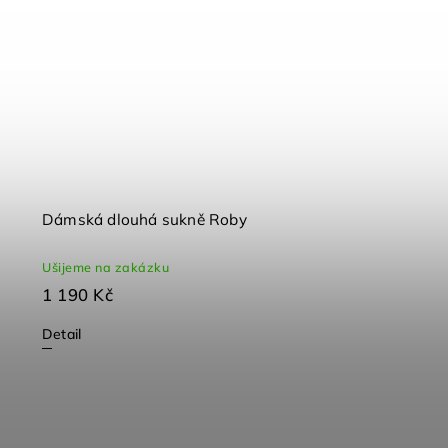
Dámská dlouhá sukně Roby
Ušijeme na zakázku
1 190 Kč
Detail