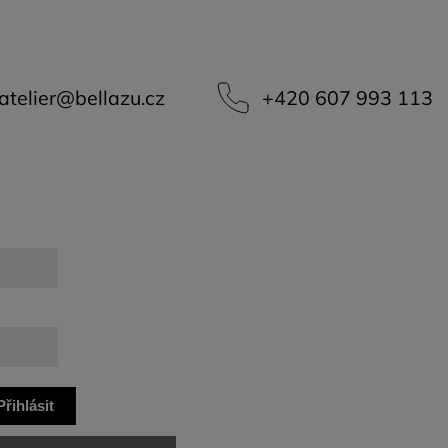
atelier
@
bellazu.cz
+420 607 993 113
Přihlásit
se