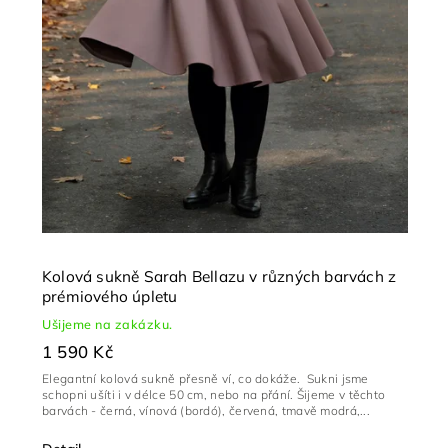
Kolová sukně Sarah Bellazu v různých barvách z
prémiového úpletu
Ušijeme na zakázku.
1 590 Kč
Elegantní kolová sukně přesně ví, co dokáže. Sukni jsme
schopni ušíti i v délce 50 cm, nebo na přání. Šijeme v těchto
barvách - černá, vínová (bordó), červená, tmavě modrá,...