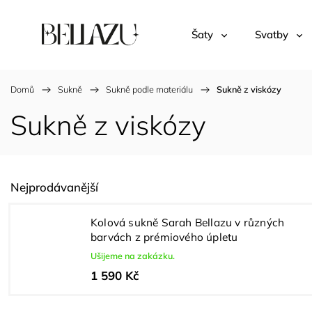
Šaty
Svatby
Domů
/
Sukně
/
Sukně podle materiálu
/
Sukně z viskózy
Sukně z viskózy
Nejprodávanější
Kolová sukně Sarah Bellazu v různých
barvách z prémiového úpletu
Ušijeme na zakázku.
1 590 Kč