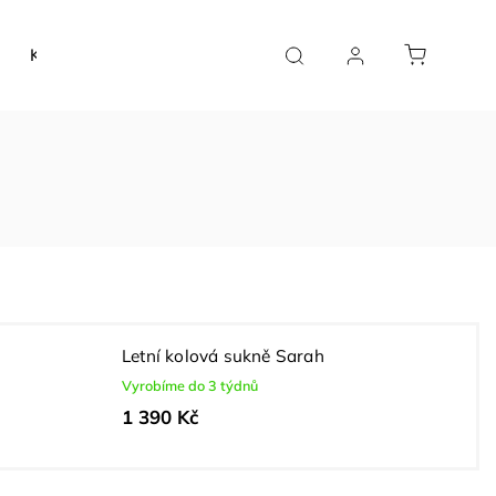
Kolekce 'Jednoduchost & Elegance'
Kolekce 'Klára & 
Letní kolová sukně Sarah
Vyrobíme do 3 týdnů
1 390 Kč