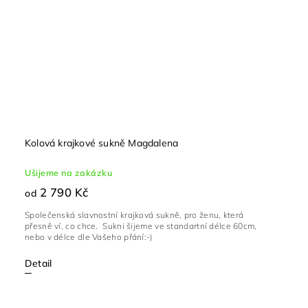
Kolová krajkové sukně Magdalena
Ušijeme na zakázku
2 790 Kč
od
Společenská slavnostní krajková sukně, pro ženu, která
přesně ví, co chce. Sukni šijeme ve standartní délce 60cm,
nebo v délce dle Vašeho přání:-)
Detail