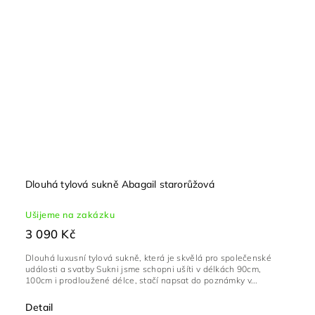
Dlouhá tylová sukně Abagail starorůžová
Ušijeme na zakázku
3 090 Kč
Dlouhá luxusní tylová sukně, která je skvělá pro společenské
události a svatby Sukni jsme schopni ušíti v délkách 90cm,
100cm i prodloužené délce, stačí napsat do poznámky v...
Detail