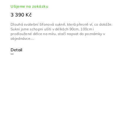
Ušijeme na zakázku
3 390 Kč
Dlouhá svatební šifonová sukně, která přesně ví, co dokáže.
Sukni jsme schopni ušíti v délkách 90cm, 100cm i
prodloužené délce na míru, stačí napsat do poznámky v
objednávce....
Detail