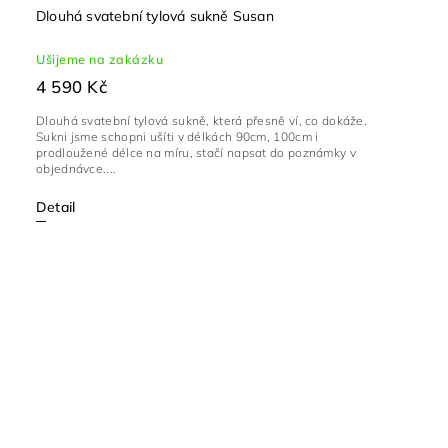
Dlouhá svatební tylová sukně Susan
Ušijeme na zakázku
4 590 Kč
Dlouhá svatební tylová sukně, která přesně ví, co dokáže.
Sukni jsme schopni ušíti v délkách 90cm, 100cm i
prodloužené délce na míru, stačí napsat do poznámky v
objednávce....
Detail