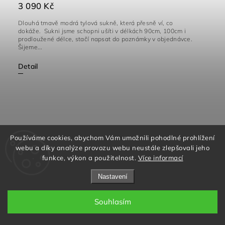
3 090 Kč
Dlouhá tmavě modrá tylová sukně, která přesně ví, co
dokáže. Sukni jsme schopni ušíti v délkách 90cm, 100cm i
prodloužené délce, stačí napsat do poznámky v objednávce.
Šijeme...
Detail
Používáme cookies, abychom Vám umožnili pohodlné prohlížení
webu a díky analýze provozu webu neustále zlepšovali jeho
funkce, výkon a použitelnost.
Více informací
Nastavení
Souhlasím