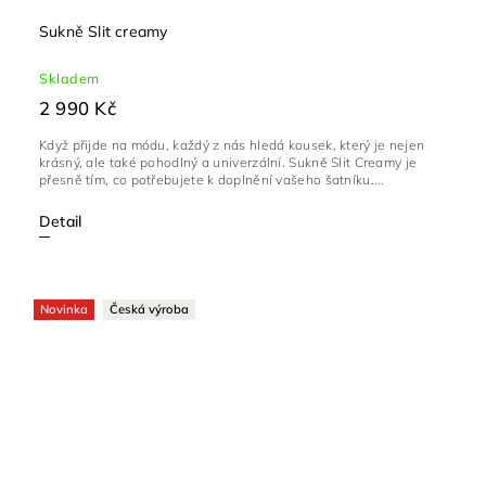
Sukně Slit creamy
Skladem
2 990 Kč
Když přijde na módu, každý z nás hledá kousek, který je nejen
krásný, ale také pohodlný a univerzální. Sukně Slit Creamy je
přesně tím, co potřebujete k doplnění vašeho šatníku....
Detail
Novinka
Česká výroba