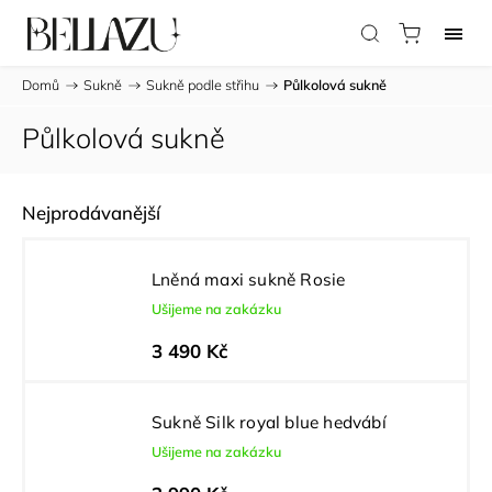
Domů
/
Sukně
/
Sukně podle střihu
/
Půlkolová sukně
Půlkolová sukně
Nejprodávanější
Lněná maxi sukně Rosie
Ušijeme na zakázku
3 490 Kč
Sukně Silk royal blue hedvábí
Ušijeme na zakázku