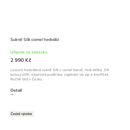
Sukně Silk camel hedvábí
Ušijeme na zakázku
2 990 Kč
Luxusní hedvábná sukně Silk v camel barvě, midi délka. 3/4
kolový střih, elastická podšívka, zapínání na zip a knoflíček.
Ručně šitá v Česku.
Detail
Česká výroba