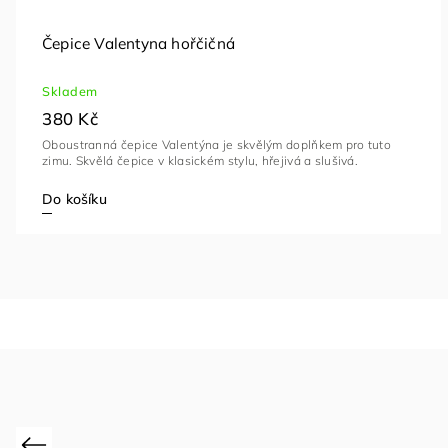
Čepice Valentyna hořčičná
Skladem
380 Kč
Oboustranná čepice Valentýna je skvělým doplňkem pro tuto
zimu. Skvělá čepice v klasickém stylu, hřejivá a slušivá.
Do košíku
Previous