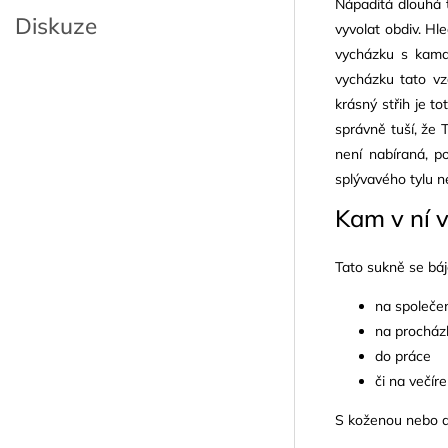
Nápaditá dlouhá t
Diskuze
vyvolat obdiv. Hl
vycházku s kama
vycházku tato vz
krásný střih je t
správně tuší, že 
není nabíraná, po
splývavého tylu n
Kam v ní v
Tato sukně se báj
na společe
na procház
do práce
či na večíre
S koženou nebo d