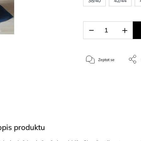
38/40
42/44
Zeptat se
opis produktu