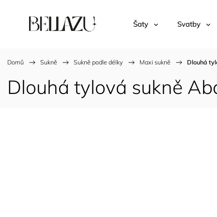
Šaty
Svatby
Domů
/
Sukně
/
Sukně podle délky
/
Maxi sukně
/
Dlouhá ty
Dlouhá tylová sukně Ab