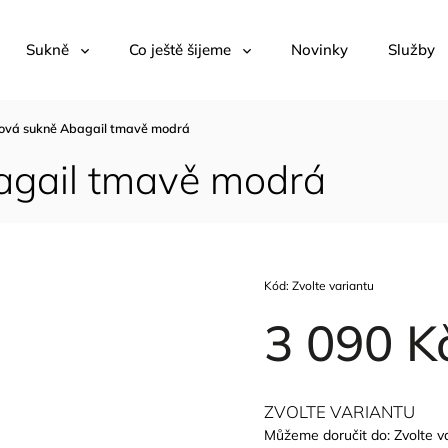
Sukně
Co ještě šijeme
Novinky
Služby
lová sukně Abagail tmavě modrá
agail tmavě modrá
Kód:
Zvolte variantu
3 090 K
ZVOLTE VARIANTU
Můžeme doručit do:
Zvolte v