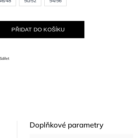
46/48
50/52
54/56
PŘIDAT DO KOŠÍKU
Sdílet
Doplňkové parametry