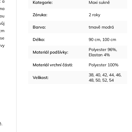
t a
Kategorie
:
Maxi sukně
 na
Záruka
:
2 roky
vou
vůj
Barva
:
tmavě modrá
 cm
ase
Délka
:
90 cm, 100 cm
tvy
Polyester 96%,
Materiál podšívky
:
Elastan 4%
Materiál vrchní části
:
Polyester 100%
38, 40, 42, 44, 46,
Velikost
:
48, 50, 52, 54
ě.