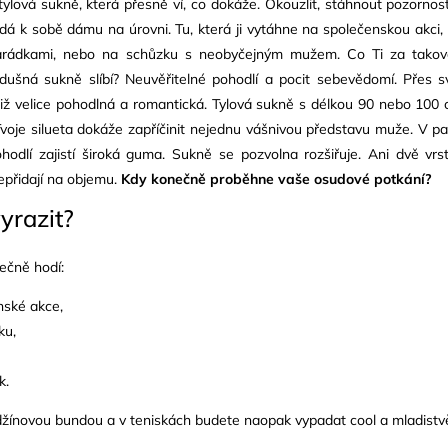
ylová sukně, která přesně ví, co dokáže. Okouzlit, stáhnout pozornos
edá k sobě dámu na úrovni. Tu, která ji vytáhne na společenskou akci,
rádkami, nebo na schůzku s neobyčejným mužem. Co Ti za tako
dušná sukně slíbí? Neuvěřitelné pohodlí a pocit sebevědomí. Přes s
otiž velice pohodlná a romantická. Tylová sukně s délkou 90 nebo 100
Tvoje silueta dokáže zapříčinit nejednu vášnivou představu muže. V p
hodlí zajistí široká guma. Sukně se pozvolna rozšiřuje. Ani dvě vrs
epřidají na objemu.
Kdy konečně proběhne vaše osudové potkání?
yrazit?
ečně hodí:
nské akce,
ku,
k.
žínovou bundou a v teniskách budete naopak vypadat cool a mladistv