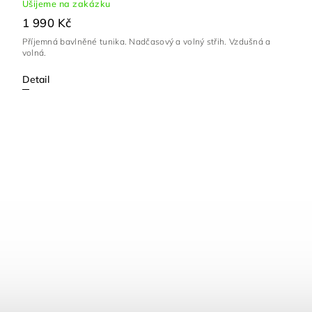
Ušijeme na zakázku
1 990 Kč
Příjemná bavlněné tunika. Nadčasový a volný střih. Vzdušná a
volná.
Detail