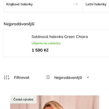
Krajkové halenky
Letní halenky
Nejprodávanější
Saténová halenka Green Chiara
Ušijeme na zakázku
1 590 Kč
Nejprodávanější
Nejlevnější
Nejdražší
Česká výroba
Abecedně