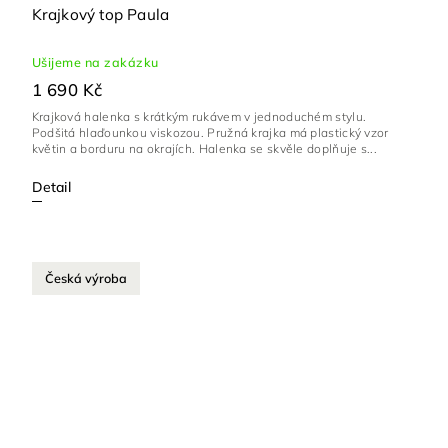
Krajkový top Paula
Ušijeme na zakázku
1 690 Kč
Krajková halenka s krátkým rukávem v jednoduchém stylu.
Podšitá hlaďounkou viskozou. Pružná krajka má plastický vzor
květin a borduru na okrajích. Halenka se skvěle doplňuje s...
Detail
Česká výroba