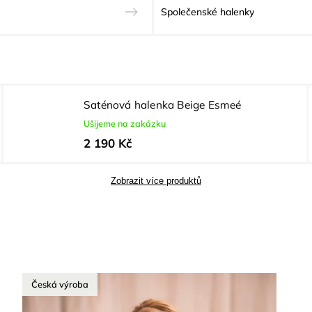
Společenské halenky
Saténová halenka Beige Esmeé
Ušijeme na zakázku
2 190 Kč
Zobrazit více produktů
Česká výroba