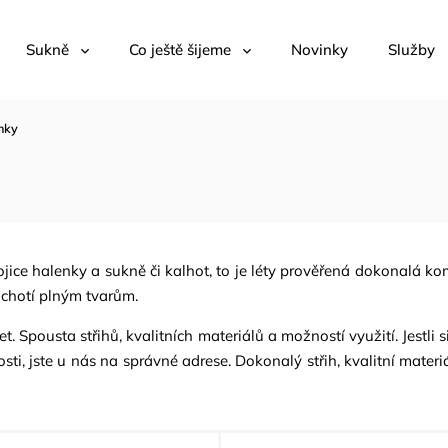
Sukně
Co ještě šijeme
Novinky
Služby
nky
ice halenky a sukně či kalhot, to je léty prověřená dokonalá ko
lichotí plným tvarům.
et. Spousta střihů, kvalitních materiálů a možností využití. Jestli 
i, jste u nás na správné adrese. Dokonalý střih, kvalitní materiá