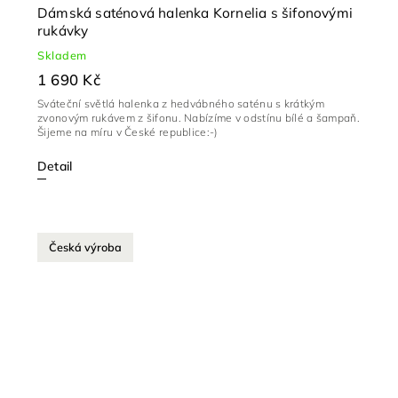
Dámská saténová halenka Kornelia s šifonovými
rukávky
Skladem
1 690 Kč
Sváteční světlá halenka z hedvábného saténu s krátkým
zvonovým rukávem z šifonu. Nabízíme v odstínu bílé a šampaň.
Šijeme na míru v České republice:-)
Detail
Česká výroba