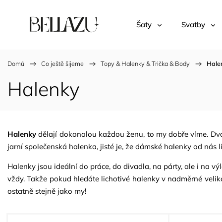
Šaty
Svatby
Domů
/
Co ještě šijeme
/
Topy & Halenky & Trička & Body
/
Hale
Halenky
Halenky
dělají dokonalou každou ženu, to my dobře víme. Dvoj
jarní
společenská halenka
, jisté je, že dámské halenky od nás 
Halenky jsou ideální do práce, do divadla, na párty, ale i na výl
vždy.
Takže pokud hledáte lichotivé halenky v nadměrné velikost
ostatně stejně jako my!