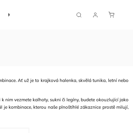
Kolekce 'Jednoduchost & Elegance'
Kolekce 'Klára & 
mbinace. Ať už je to
krajková halenka
, skvělá
tunika
, letní nebo
si k nim vezmete kalhoty, sukni či legíny, budete okouzlující jako
l je kombinace, kterou naše plnoštíhlé zákaznice prostě milují,