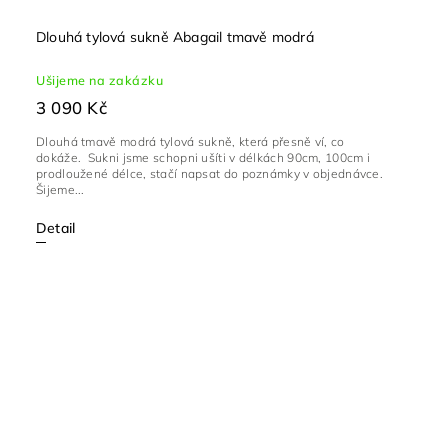
Dlouhá tylová sukně Abagail tmavě modrá
Ušijeme na zakázku
3 090 Kč
Dlouhá tmavě modrá tylová sukně, která přesně ví, co
dokáže. Sukni jsme schopni ušíti v délkách 90cm, 100cm i
prodloužené délce, stačí napsat do poznámky v objednávce.
Šijeme...
Detail