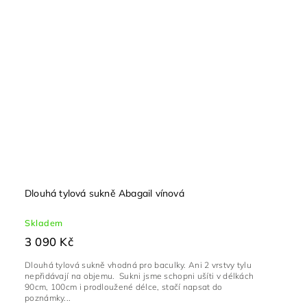
Dlouhá tylová sukně Abagail vínová
Skladem
3 090 Kč
Dlouhá tylová sukně vhodná pro baculky. Ani 2 vrstvy tylu
nepřidávají na objemu. Sukni jsme schopni ušíti v délkách
90cm, 100cm i prodloužené délce, stačí napsat do
poznámky...