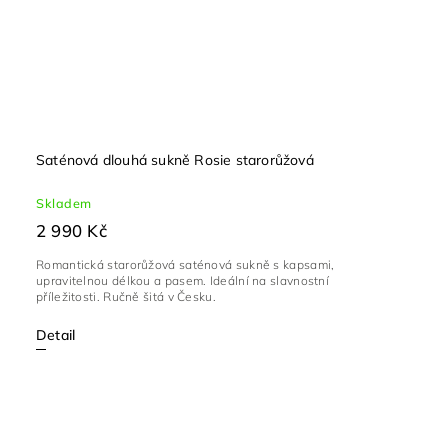
Saténová dlouhá sukně Rosie starorůžová
Skladem
2 990 Kč
Romantická starorůžová saténová sukně s kapsami,
upravitelnou délkou a pasem. Ideální na slavnostní
příležitosti. Ručně šitá v Česku.
Detail