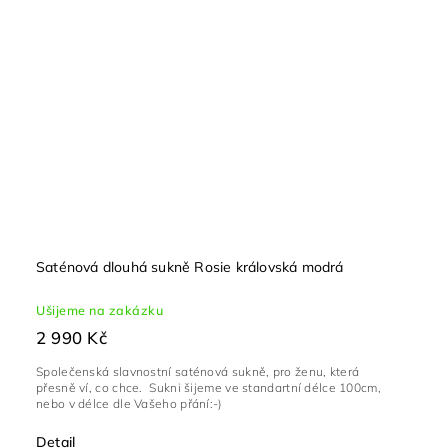
Saténová dlouhá sukně Rosie královská modrá
Ušijeme na zakázku
2 990 Kč
Společenská slavnostní saténová sukně, pro ženu, která
přesně ví, co chce. Sukni šijeme ve standartní délce 100cm,
nebo v délce dle Vašeho přání:-)
Detail