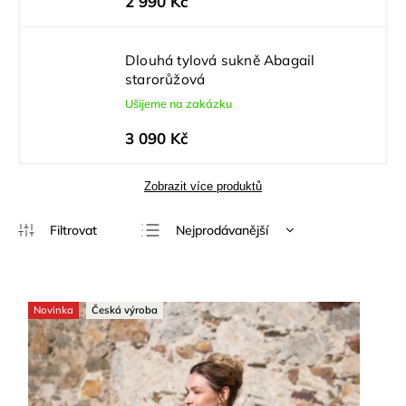
2 990 Kč
Dlouhá tylová sukně Abagail
starorůžová
Ušijeme na zakázku
3 090 Kč
Zobrazit více produktů
Nejprodávanější
Nejlevnější
Nejdražší
Novinka
Česká výroba
Abecedně