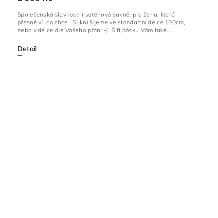
Společenská slavnostní saténová sukně, pro ženu, která
přesně ví, co chce. Sukni šijeme ve standartní délce 100cm,
nebo v délce dle Vašeho přání:-). Šíři pásku Vám také...
Detail