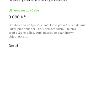
Ušijeme na zakázku
3 090 Kč
Dlouhá červená tylová sukně, která přesně ví, co dokáže.
Sukni jsme schopni ušíti v délkách 90cm, 100cm i
prodloužené délce, stačí napsat do poznámky v
objednávce....
Detail