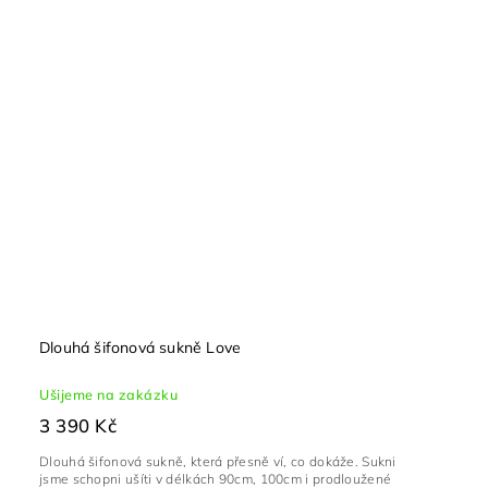
Dlouhá šifonová sukně Love
Ušijeme na zakázku
3 390 Kč
Dlouhá šifonová sukně, která přesně ví, co dokáže. Sukni
jsme schopni ušíti v délkách 90cm, 100cm i prodloužené