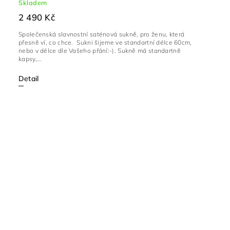
Skladem
2 490 Kč
Společenská slavnostní saténová sukně, pro ženu, která
přesně ví, co chce. Sukni šijeme ve standartní délce 60cm,
nebo v délce dle Vašeho přání:-). Sukně má standartně
kapsy,...
Detail