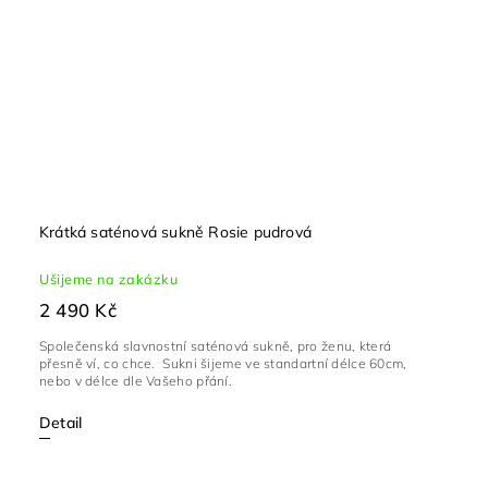
Krátká saténová sukně Rosie pudrová
Ušijeme na zakázku
2 490 Kč
Společenská slavnostní saténová sukně, pro ženu, která
přesně ví, co chce. Sukni šijeme ve standartní délce 60cm,
nebo v délce dle Vašeho přání.
Detail