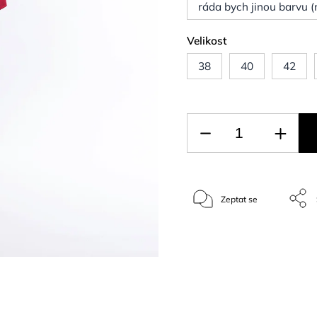
ráda bych jinou barvu 
Velikost
38
40
42
Zeptat se