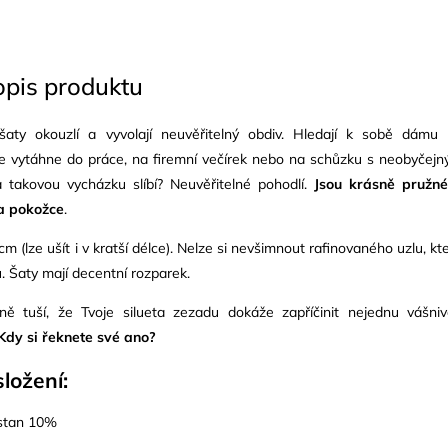
opis produktu
šaty okouzlí a vyvolají neuvěřitelný obdiv. Hledají k sobě dámu
 je vytáhne do práce, na firemní večírek nebo na schůzku s neobyčej
takovou vycházku slíbí? Neuvěřitelné pohodlí.
Jsou krásně pružn
a pokožce
.
m (lze ušít i v kratší délce). Nelze si nevšimnout rafinovaného uzlu, kt
u. Šaty mají decentní rozparek.
ně tuší, že Tvoje silueta zezadu dokáže zapříčinit nejednu vášni
Kdy si řeknete své ano?
složení:
astan 10%