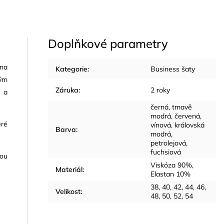
Doplňkové parametry
 na
Kategorie
:
Business šaty
ným
Záruka
:
2 roky
é
a
černá, tmavě
modrá, červená,
eré
vínová, královská
Barva
:
modrá,
petrolejová,
fuchsiová
vou
Viskóza 90%,
Materiál
:
Elastan 10%
38, 40, 42, 44, 46,
Velikost
:
48, 50, 52, 54