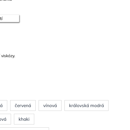
tí
 viskózy.
rá
červená
vínová
královská modrá
ová
khaki