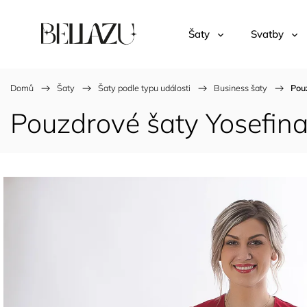
Šaty
Svatby
Domů
/
Šaty
/
Šaty podle typu události
/
Business šaty
/
Pou
Pouzdrové šaty Yosefin