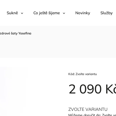
Sukně
Co ještě šijeme
Novinky
Služby
zdrové šaty Yosefina
a
Kód:
Zvolte variantu
2 090 K
ZVOLTE VARIANTU
Můžeme doručit do:
Zvolte v