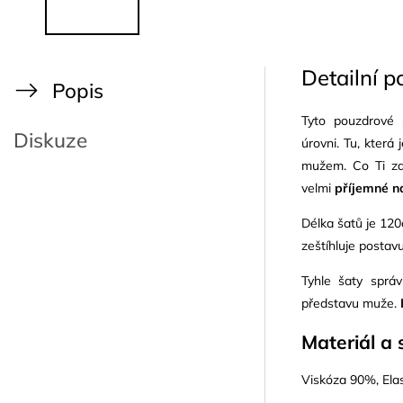
Detailní p
Popis
Tyto pouzdrové 
Diskuze
úrovni.
Tu, která
mužem. Co Ti za 
velmi
příjemné n
Délka šatů je 120c
zeštíhluje postav
Tyhle šaty správ
představu muže.
Materiál a 
Viskóza 90%, El