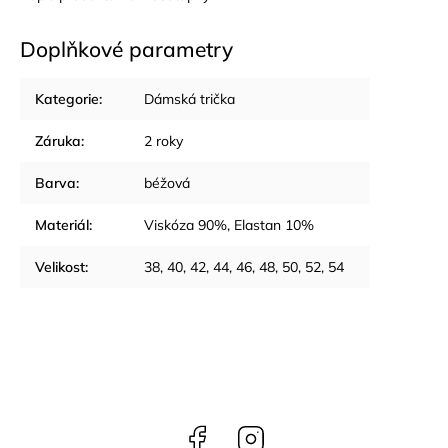
Doplňkové parametry
Kategorie
:
Dámská trička
Záruka
:
2 roky
Barva
:
béžová
Materiál
:
Viskóza 90%, Elastan 10%
Velikost
:
38, 40, 42, 44, 46, 48, 50, 52, 54
Facebook
Instagram