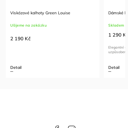
Viskózové kalhoty Green Louise
Dámské ka
Ušijeme na zakázku
Skladem
1 290 K
2 190 Kč
Elegantní če
uzpůsobeny
Detail
Detail
Facebook
Instagram