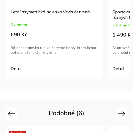
Letní asymetrická halenka Veda červená
Sportovně-
různých b
Skladem
Ušijeme n
690 Kč
1 490 K
Báječná dámská tunika červené barvy, která lichotí
Sportovně e
bohatým ženským křivkám.
celoroční n
Detail
Detail
Podobné (6)
Previous
Next