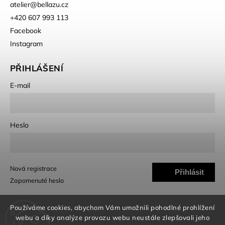
atelier
@
bellazu.cz
+420 607 993 113
Facebook
Instagram
PŘIHLÁŠENÍ
E-mail
Heslo
Nová registrace
Přihlásit
Zapomenuté heslo
se
Používáme cookies, abychom Vám umožnili pohodlné prohlížení
webu a díky analýze provozu webu neustále zlepšovali jeho