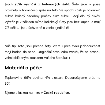
Jejich
střih vychází z balonových šatů.
Šaty jsou v pase
projmuty, v horní části spíše na tělo. Ve spodní části je balonová
sukně krásný ozdobný prošev skrz sukni. Mají dlouhý rukáv.
Výstřih je v základu mírně lodičkový. Šaty jsou bez kapes a mají
7/8 délku. Jsou úchvatné a zcela ojedinělé!
Náš tip: Toto jsou přesně šaty, které i přes svou jednoduchost
mají hodně do sebe! Originální střih Vám zaručí, že se stanou
velmi oblíbeným kouskem Vašeho šatníku:-)
Materiál a péče:
Teplákovina 96% bavlna, 4% elastan. Doporučujeme prát na
30°.
Šijeme s láskou na míru v
České republice.