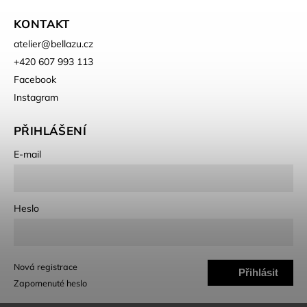
KONTAKT
atelier
@
bellazu.cz
+420 607 993 113
Facebook
Instagram
PŘIHLÁŠENÍ
E-mail
Heslo
Nová registrace
Přihlásit
Zapomenuté heslo
se