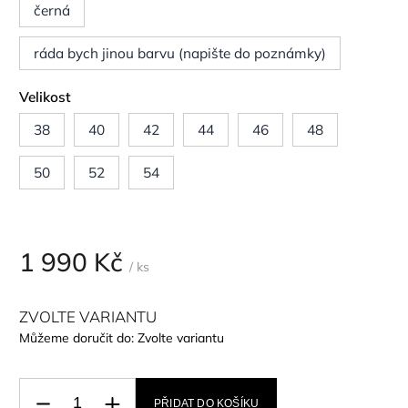
černá
ráda bych jinou barvu (napište do poznámky)
Velikost
38
40
42
44
46
48
50
52
54
1 990 Kč
/ ks
ZVOLTE VARIANTU
Můžeme doručit do:
Zvolte variantu
PŘIDAT DO KOŠÍKU