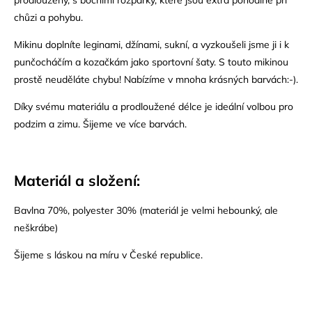
prodloužený, s bočními rozparky, které jsou extra pohodlné při
chůzi a pohybu.
Mikinu doplníte leginami, džínami, sukní, a vyzkoušeli jsme ji i k
punčocháčím a kozačkám jako sportovní šaty. S touto mikinou
prostě neuděláte chybu! Nabízíme v mnoha krásných barvách:-).
Díky svému materiálu a prodloužené délce je ideální volbou pro
podzim a zimu. Šijeme ve více barvách.
Materiál a složení:
Bavlna 70%, polyester 30% (materiál je velmi hebounký, ale
neškrábe)
Šijeme s láskou na míru v České republice.