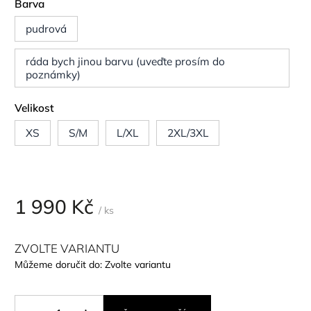
Barva
pudrová
ráda bych jinou barvu (uveďte prosím do
poznámky)
Velikost
XS
S/M
L/XL
2XL/3XL
1 990 Kč
/ ks
ZVOLTE VARIANTU
Můžeme doručit do:
Zvolte variantu