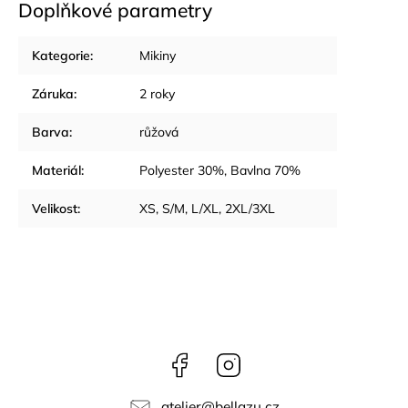
Doplňkové parametry
Kategorie
:
Mikiny
Záruka
:
2 roky
Barva
:
růžová
Materiál
:
Polyester 30%, Bavlna 70%
Velikost
:
XS, S/M, L/XL, 2XL/3XL
Facebook
Instagram
atelier
@
bellazu.cz