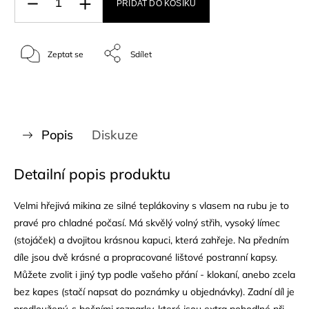
PŘIDAT DO KOŠÍKU
Zeptat se
Sdílet
Popis
Diskuze
Detailní popis produktu
Velmi hřejivá mikina ze silné teplákoviny s vlasem na rubu je to
pravé pro chladné počasí. Má skvělý volný střih, vysoký límec
(stojáček) a dvojitou krásnou kapuci, která zahřeje. Na předním
díle jsou dvě krásné a propracované lištové postranní kapsy.
Můžete zvolit i jiný typ podle vašeho přání - klokaní, anebo zcela
bez kapes (stačí napsat do poznámky u objednávky). Zadní díl je