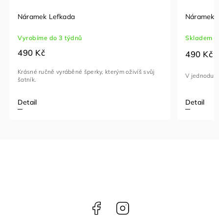
Náramek Lefkada
Náramek P
Vyrobíme do 3 týdnů
Skladem
490 Kč
490 Kč
Krásné ručně vyráběné šperky, kterým oživíš svůj
V jednoduch
šatník.
Detail
Detail
Facebook
Instagram