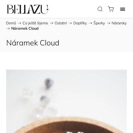
Domů
/
Co ještě šijeme
/
Ostatní
/
Doplňky
/
Šperky
/
Náramky
/
Náramek Cloud
Náramek Cloud