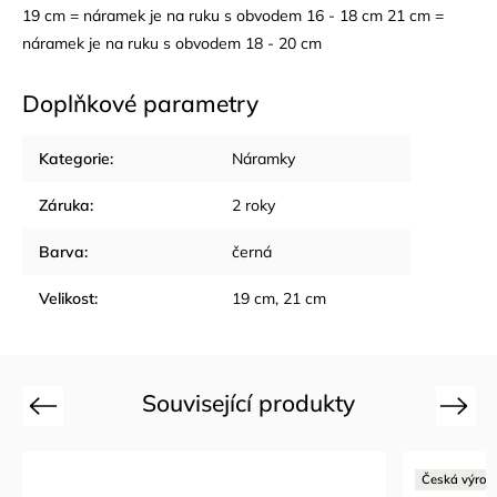
19 cm = náramek je na ruku s obvodem 16 - 18 cm 21 cm =
náramek je na ruku s obvodem 18 - 20 cm
Doplňkové parametry
Kategorie
:
Náramky
Záruka
:
2 roky
Barva
:
černá
Velikost
:
19 cm, 21 cm
Související produkty
Previous
Next
Česká výrob