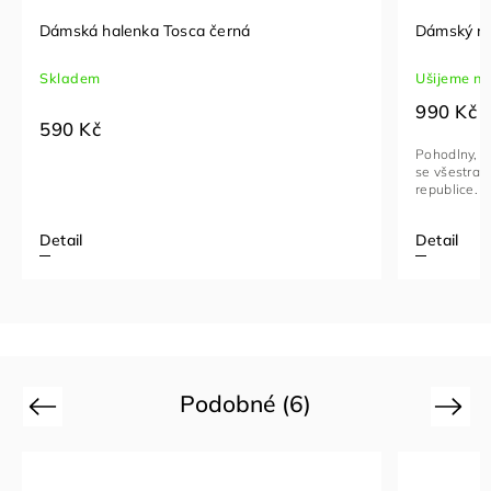
Dámská halenka Tosca černá
Dámský ro
Skladem
Ušijeme n
990 Kč
590 Kč
Pohodlny, kv
se všestran
republice.
Detail
Detail
Podobné (6)
Previous
Next