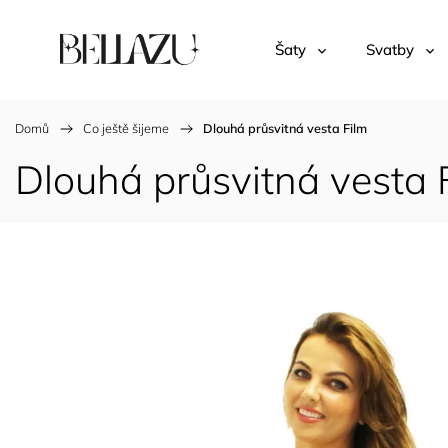
Šaty
Svatby
Domů
/
Co ještě šijeme
/
Dlouhá průsvitná vesta Film
Dlouhá průsvitná vesta 