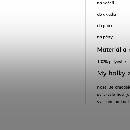
na večeři
do divadla
do práce
na párty
Materiál a 
100% polyester
My holky z
Naše Bellamodelk
se skvěle hodí j
vysokém podpatku