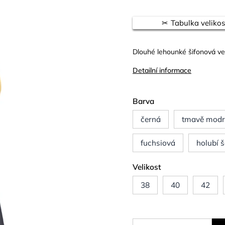
Tabulka velikos
Dlouhé lehounké šifonová ves
Detailní informace
Barva
černá
tmavě mod
fuchsiová
holubí 
Velikost
38
40
42