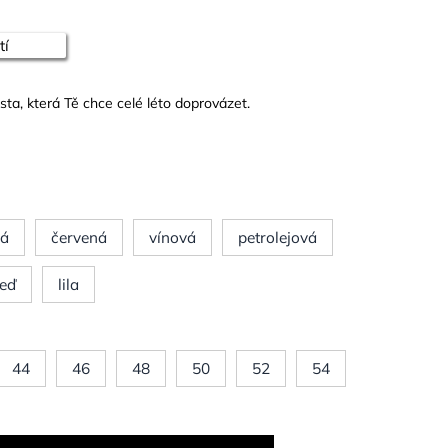
tí
ta, která Tě chce celé léto doprovázet.
rá
červená
vínová
petrolejová
šeď
lila
44
46
48
50
52
54