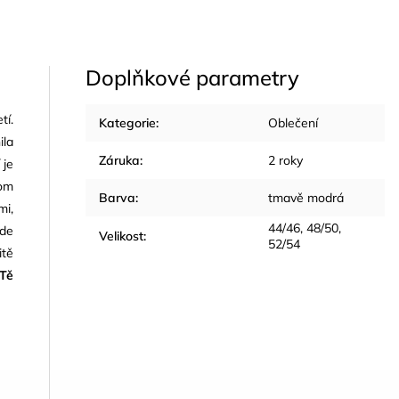
Doplňkové parametry
tí.
Kategorie
:
Oblečení
ila
Záruka
:
2 roky
 je
tom
Barva
:
tmavě modrá
mi,
44/46, 48/50,
ude
Velikost
:
52/54
itě
Tě