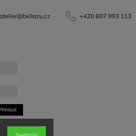
atelier
@
bellazu.cz
+420 607 993 113
Přihlásit
se
Souhlasím