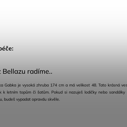
péče:
 Bellazu radíme..
a Gabka je vysoká zhruba 174 cm a má velikost 48. Tato krásná ve
ak k letním topům či šatům. Pokud si nazuješ lodičky nebo sandálky
, budeš vypadat opravdu skvěle.