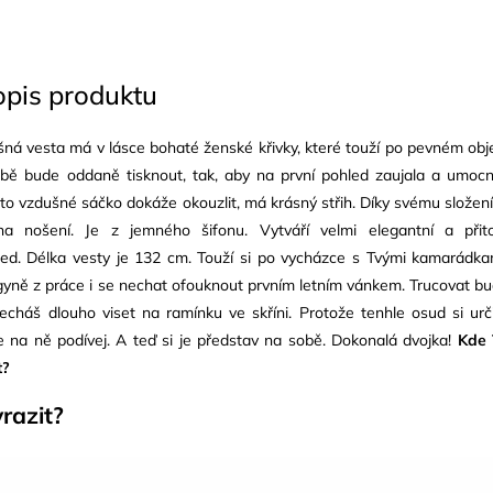
opis produktu
ná vesta má v lásce bohaté ženské křivky, které touží po pevném obje
bě bude oddaně tisknout, tak, aby na první pohled zaujala a umocn
to vzdušné sáčko dokáže okouzlit, má krásný střih. Díky svému složení
na nošení. Je z jemného šifonu. Vytváří velmi elegantní a při
led. Délka vesty je 132 cm. Touží si po vycházce s Tvými kamarádka
gyně z práce i se nechat ofouknout prvním letním vánkem. Trucovat b
echáš dlouho viset na ramínku ve skříni. Protože tenhle osud si urč
e na ně podívej. A teď si je představ na sobě. Dokonalá dvojka!
Kde 
t?
razit?