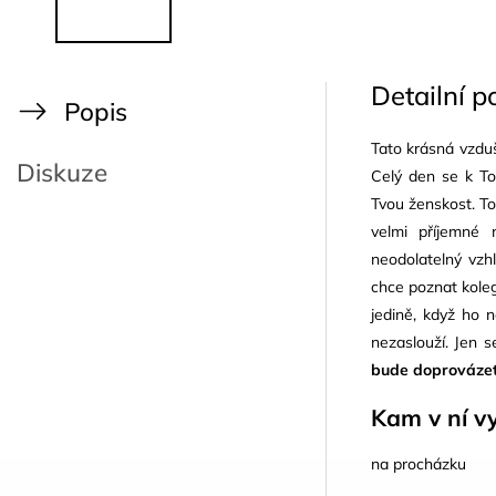
Detailní p
Popis
Tato krásná vzduš
Diskuze
Celý den se k To
Tvou ženskost. To
velmi příjemné 
neodolatelný vzh
chce poznat kole
jedině, když ho n
nezaslouží. Jen s
bude doprováze
Kam v ní vy
na procházku