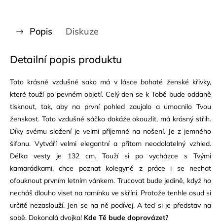
Popis
Diskuze
Detailní popis produktu
Toto krásné vzdušné sako má v lásce bohaté ženské křivky,
které touží po pevném objetí. Celý den se k Tobě bude oddaně
tisknout, tak, aby na první pohled zaujalo a umocnilo Tvou
ženskost. Toto vzdušné sáčko dokáže okouzlit, má krásný střih.
Díky svému složení je velmi příjemné na nošení. Je z jemného
šifonu. Vytváří velmi elegantní a přitom neodolatelný vzhled.
Délka vesty je 132 cm. Touží si po vycházce s Tvými
kamarádkami, chce poznat kolegyně z práce i se nechat
ofouknout prvním letním vánkem. Trucovat bude jedině, když ho
necháš dlouho viset na ramínku ve skříni. Protože tenhle osud si
určitě nezaslouží. Jen se na ně podívej. A teď si je představ na
sobě. Dokonalá dvojka!
Kde Tě bude doprovázet?