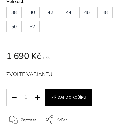
Velikost
38
40
42
44
46
48
50
52
1 690 Kč
/ ks
ZVOLTE VARIANTU
PŘIDAT DO KOŠÍKU
Zeptat se
Sdílet