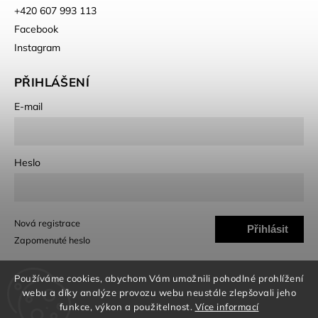
+420 607 993 113
Facebook
Instagram
PŘIHLÁŠENÍ
E-mail
Heslo
Nová registrace
Přihlásit
Zapomenuté heslo
se
Používáme cookies, abychom Vám umožnili pohodlné prohlížení
webu a díky analýze provozu webu neustále zlepšovali jeho
funkce, výkon a použitelnost.
Více informací