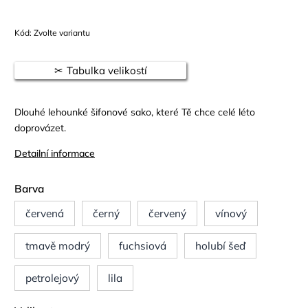
Kód:
Zvolte variantu
Tabulka velikostí
Dlouhé lehounké šifonové sako, které Tě chce celé léto
doprovázet.
Detailní informace
Barva
červená
černý
červený
vínový
tmavě modrý
fuchsiová
holubí šeď
petrolejový
lila