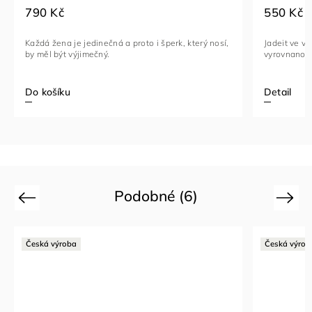
790 Kč
550 Kč
Každá žena je jedinečná a proto i šperk, který nosí,
Jadeit ve v
by měl být výjimečný.
vyrovnanost
Do košíku
Detail
Podobné (6)
Previous
Next
Česká výroba
Česká výrob