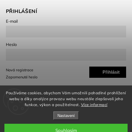
PŘIHLÁŠENÍ
E-mail
Heslo
Nová registrace
Přihlásit
Zapomenuté heslo
se
Používáme cookies, abychom Vám umožnili pohodlné prohlížení
webu a díky analýze provozu webu neustále zlepšovali jeho
funkce, výkon a použitelnost.
Více informací
Nastavení
Copyright 2026
Bellazu.cz
. Všechna práva vyhrazena.
Upravit nastavení cookies
Souhlasím