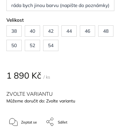
ráda bych jinou barvu (napište do poznámky)
Velikost
38
40
42
44
46
48
50
52
54
1 890 Kč
/ ks
ZVOLTE VARIANTU
Můžeme doručit do:
Zvolte variantu
Zeptat se
Sdílet