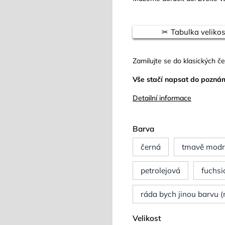
Tabulka velikos
Zamilujte se do klasických č
Vše stačí napsat do pozná
Detailní informace
Barva
černá
tmavě mod
petrolejová
fuchsi
ráda bych jinou barvu 
Velikost