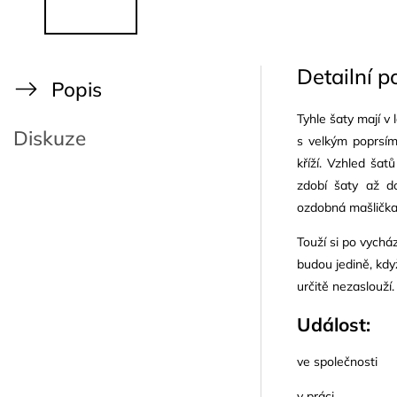
Detailní p
Popis
Tyhle šaty mají v
Diskuze
s velkým poprsím
kříží. Vzhled ša
zdobí šaty až 
ozdobná mašličk
Touží si po vychá
budou jedině, kdy
určitě nezaslouží.
Událost:
ve společnosti
v práci