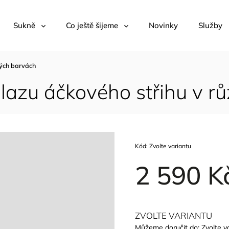
Sukně
Co ještě šijeme
Novinky
Služby
ných barvách
lazu áčkového střihu v r
Kód:
Zvolte variantu
2 590 K
ZVOLTE VARIANTU
Můžeme doručit do:
Zvolte v