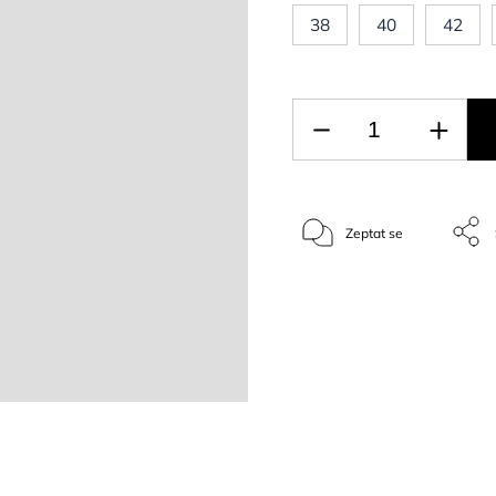
38
40
42
Zeptat se