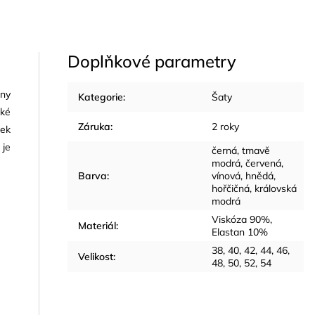
Doplňkové parametry
eny
Kategorie
:
Šaty
aké
Záruka
:
2 roky
rek
 je
černá, tmavě
modrá, červená,
Barva
:
vínová, hnědá,
hořčičná, královská
modrá
Viskóza 90%,
Materiál
:
Elastan 10%
38, 40, 42, 44, 46,
Velikost
:
48, 50, 52, 54