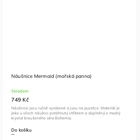
Náušnice Mermaid (mořská panna)
Skladem
749 Kč
Náušnice jsou ručně vyrobené a jsou na puzetce. Materiál je
jako u všech náušnic potáhnutý stříbrem a doplněný o modrý
krystal broušeného skla Bohemia.
Do košíku