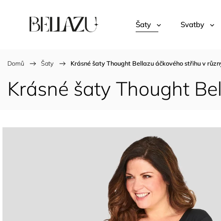
Šaty
Svatby
Domů
/
Šaty
/
Krásné šaty Thought Bellazu áčkového střihu v růz
Krásné šaty Thought Bel