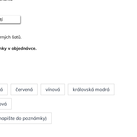
tí
erných šatů.
mky v objednávce.
rá
červená
vínová
královská modrá
ová
(napište do poznámky)