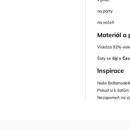
na párty
na večeři
Materiál a 
Viskóza 92% visk
Šaty se
šijí v Če
Inspirace
Naše Bellamodelka
Pokud si k šatům 
Nezapomeň na vý