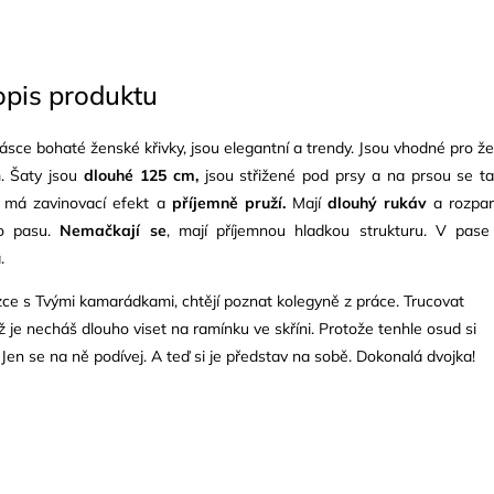
opis produktu
 lásce bohaté ženské křivky, jsou elegantní a trendy. Jsou vhodné pro ž
. Šaty jsou
dlouhé 125 cm,
jsou střižené pod prsy a na prsou se t
tů má zavinovací efekt a
příjemně pruží.
Mají
dlouhý rukáv
a rozpa
do pasu.
Nemačkají se
, mají příjemnou hladkou strukturu. V pase
a.
zce s Tvými kamarádkami, chtějí poznat kolegyně z práce. Trucovat
ž je necháš dlouho viset na ramínku ve skříni. Protože tenhle osud si
 Jen se na ně podívej. A teď si je představ na sobě. Dokonalá dvojka!