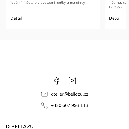
- černá, če
ideálními šaty pro svatební matky a maminky.
hořčičná, kr
Detail
Detail
Facebook
Instagram
atelier
@
bellazu.cz
+420 607 993 113
O BELLAZU