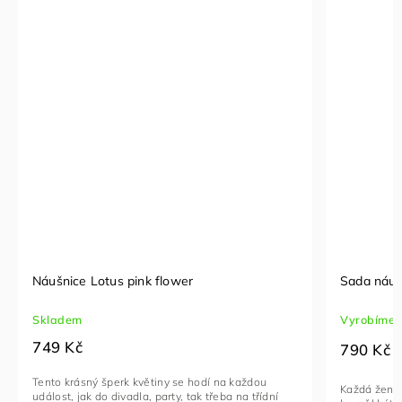
Náušnice Lotus pink flower
Sada náuš
Skladem
Vyrobíme 
749 Kč
790 Kč
Tento krásný šperk květiny se hodí na každou
Každá žena j
událost, jak do divadla, party, tak třeba na třídní