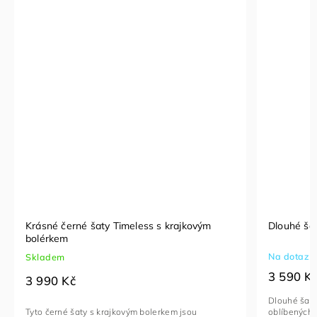
Krásné černé šaty Timeless s krajkovým
Dlouhé ša
bolérkem
Na dotaz
Skladem
3 590 K
3 990 Kč
Dlouhé šaty
oblíbených 
Tyto černé šaty s krajkovým bolerkem jsou