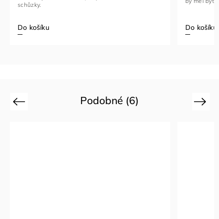
by měl být 
schůzky.
Do košíku
Do košíku
Podobné (6)
Previous
Next