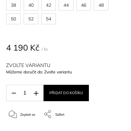
38
40
42
44
46
48
50
52
54
4 190 Kč
/ ks
ZVOLTE VARIANTU
Můžeme doručit do:
Zvolte variantu
PŘIDAT DO KOŠÍKU
Zeptat se
Sdílet