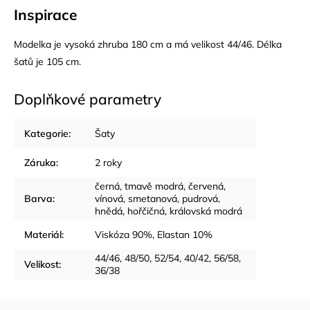
Inspirace
Modelka je vysoká zhruba 180 cm a má velikost 44/46. Délka
šatů je 105 cm.
Doplňkové parametry
Kategorie
:
Šaty
Záruka
:
2 roky
černá, tmavě modrá, červená,
Barva
:
vínová, smetanová, pudrová,
hnědá, hořčičná, královská modrá
Materiál
:
Viskóza 90%, Elastan 10%
44/46, 48/50, 52/54, 40/42, 56/58,
Velikost
:
36/38