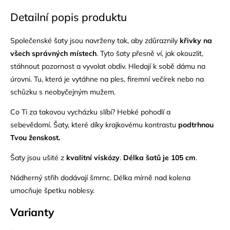
Detailní popis produktu
Společenské šaty jsou navrženy tak, aby zdůraznily
křivky na
všech správných místech
. Tyto šaty přesně ví, jak okouzlit,
stáhnout pozornost a vyvolat obdiv. Hledají k sobě dámu na
úrovni. Tu, která je vytáhne na ples, firemní večírek nebo na
schůzku s neobyčejným mužem.
Co Ti za takovou vycházku slíbí?
Hebké pohodlí a
sebevědomí.
Šaty, které díky krajkovému kontrastu
podtrhnou
Tvou ženskost.
Šaty jsou ušité z
kvalitní viskózy
.
Délka šatů je 105 cm
.
Nádherný střih dodávají šmrnc. Délka mírně nad kolena
umocňuje špetku noblesy.
Varianty