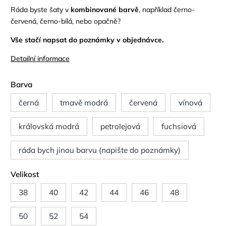
Ráda byste šaty v
kombinované barvě
, například černo-
červená, černo-bílá, nebo opačně?
Vše stačí napsat do poznámky v objednávce.
Detailní informace
Barva
černá
tmavě modrá
červená
vínová
královská modrá
petrolejová
fuchsiová
ráda bych jinou barvu (napište do poznámky)
Velikost
38
40
42
44
46
48
50
52
54