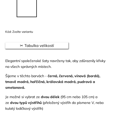
Kód:
Zvolte variantu
Tabulka velikostí
Elegantní společenské šaty navrženy tak, aby zdůraznily křivky
na všech správných místech.
Šijeme v těchto barvách -
černá, červená, vínová (bordó),
tmavě modrá, hořčičná, královská modrá, pudrová a
smetanová.
Je možné si vybrat ze
dvou délek
(95 cm nebo 105 cm) a
ze
dvou typů výstřihů
(přeložený výstřih do písmene V, nebo
kulatý lodičkový výstřih)