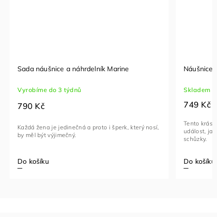
Sada náušnice a náhrdelník Marine
Náušnice L
Vyrobíme do 3 týdnů
Skladem
749 Kč
790 Kč
Tento krásn
Každá žena je jedinečná a proto i šperk, který nosí,
událost, jak
by měl být výjimečný.
schůzky.
Do košíku
Do košíku