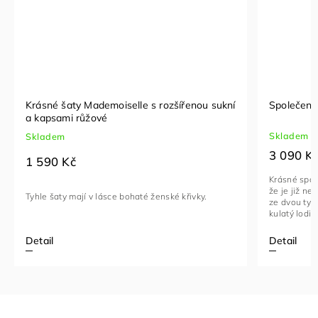
Krásné šaty Mademoiselle s rozšířenou sukní
Společensk
a kapsami růžové
Skladem
Skladem
3 090 K
1 590 Kč
Krásné spole
že je již ne
Tyhle šaty mají v lásce bohaté ženské křivky.
ze dvou typů
kulatý lodičk
Detail
Detail