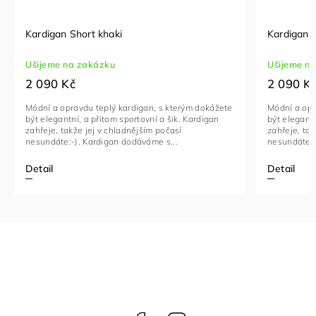
Kardigan Short khaki
Kardigan S
Ušijeme na zakázku
Ušijeme n
2 090 Kč
2 090 K
Módní a opravdu teplý kardigan, s kterým dokážete
Módní a opr
být elegantní, a přitom sportovní a šik. Kardigan
být elegantn
zahřeje, takže jej v chladnějším počasí
zahřeje, tak
nesundáte:-). Kardigan dodáváme s...
nesundáte:-
Detail
Detail