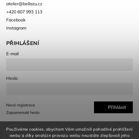
atelier
@
bellazu.cz
+420 607 993 113
Facebook
Instagram
PŘIHLÁŠENÍ
E-mail
Heslo
Nová registrace
Přihlásit
Zapomenuté heslo
se
Používáme cookies, abychom Vám umožnili pohodlné prohlížení
webu a díky analýze provozu webu neustále zlepšovali jeho