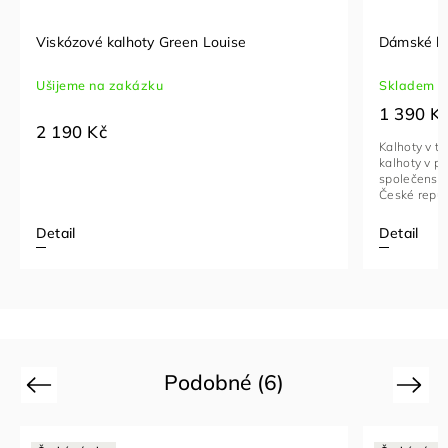
Viskózové kalhoty Green Louise
Dámské ka
Ušijeme na zakázku
Skladem
1 390 K
2 190 Kč
Kalhoty v té
kalhoty v p
společenské
České repub
Detail
Detail
Podobné (6)
Previous
Next